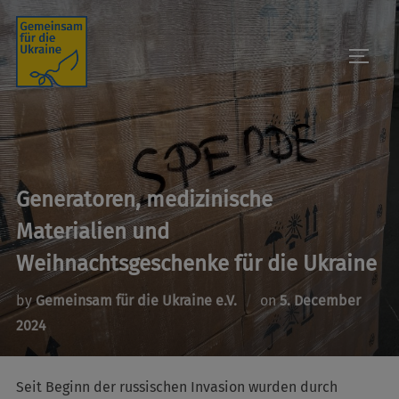
Skip
to
TOGGL
content
Generatoren, medizinische
Materialien und
Weihnachtsgeschenke für die Ukraine
Posted
by
Gemeinsam für die Ukraine e.V.
on
5. December
on
2024
Seit Beginn der russischen Invasion wurden durch