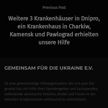
navigation
Previous
Previous Post
Post
Weitere 3 Krankenhäuser in Dnipro,
ein Krankenhaus in Charkiw,
Kamensk und Pawlograd erhielten
unsere Hilfe
GEMEINSAM FÜR DIE UKRAINE E.V.
ist eine gemeinnützige Hilfsorganisation, die sich zum Ziel
gesetzt hat, mit Hilfe Ihrer Spendengelder und Sachspenden,
notleidende ukrainische Familien, Kinder und Frauen in der
aktuellen Kriegssituation umfassend zu unterstützen.