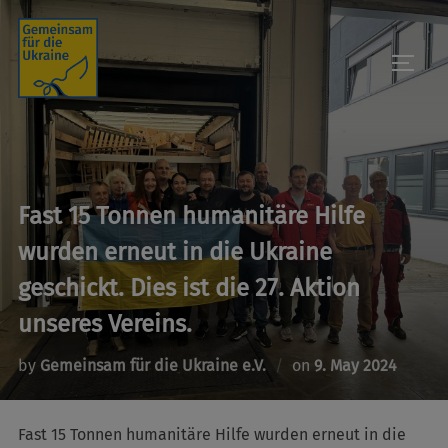
Skip
to
TOGGL
content
Fast 15 Tonnen humanitäre Hilfe
wurden erneut in die Ukraine
geschickt. Dies ist die 27. Aktion
unseres Vereins.
Posted
by
Gemeinsam für die Ukraine e.V.
on
9. May 2024
on
Fast 15 Tonnen humanitäre Hilfe wurden erneut in die