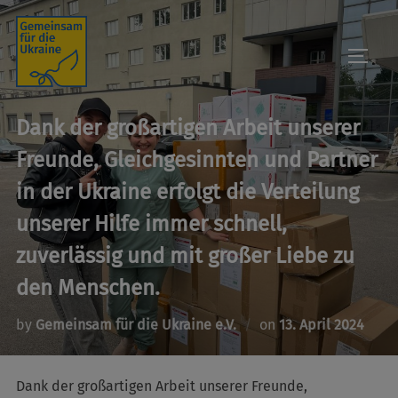
Skip
to
TOGGL
content
Dank der großartigen Arbeit unserer
Freunde, Gleichgesinnten und Partner
in der Ukraine erfolgt die Verteilung
unserer Hilfe immer schnell,
zuverlässig und mit großer Liebe zu
den Menschen.
Posted
by
Gemeinsam für die Ukraine e.V.
on
13. April 2024
on
Dank der großartigen Arbeit unserer Freunde,