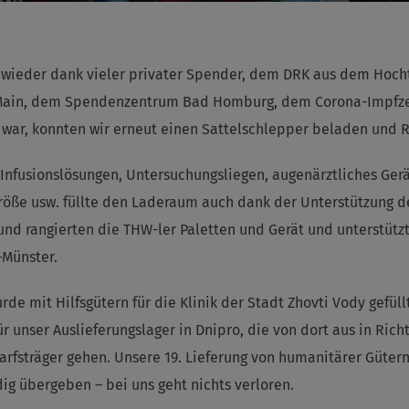
wieder dank vieler privater Spender, dem DRK aus dem Hochta
n Main, dem Spendenzentrum Bad Homburg, dem Corona-Impfze
 war, konnten wir erneut einen Sattelschlepper beladen und 
 Infusionslösungen, Untersuchungsliegen, augenärztliches Ge
kgröße usw. füllte den Laderaum auch dank der Unterstützung d
und rangierten die THW-ler Paletten und Gerät und unterstützt
–Münster.
e mit Hilfsgütern für die Klinik der Stadt Zhovti Vody gefüllt
r unser Auslieferungslager in Dnipro, die von dort aus in Ric
rfsträger gehen. Unsere 19. Lieferung von humanitärer Güter
ig übergeben – bei uns geht nichts verloren.