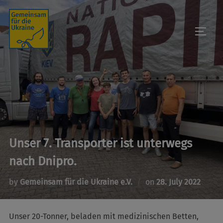
Skip
to
TOGGL
content
Unser 7. Transporter ist unterwegs
nach Dnipro.
Posted
by
Gemeinsam für die Ukraine e.V.
on
28. July 2022
on
Unser 20-Tonner, beladen mit medizinischen Betten,