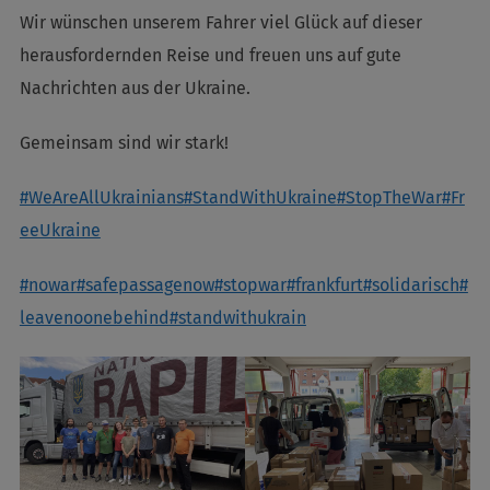
Wir wünschen unserem Fahrer viel Glück auf dieser
herausfordernden Reise und freuen uns auf gute
Nachrichten aus der Ukraine.
Gemeinsam sind wir stark!
#WeAreAllUkrainians
#StandWithUkraine
#StopTheWar
#Fr
eeUkraine
#nowar
#safepassagenow
#stopwar
#frankfurt
#solidarisch
#
leavenoonebehind
#standwithukrain