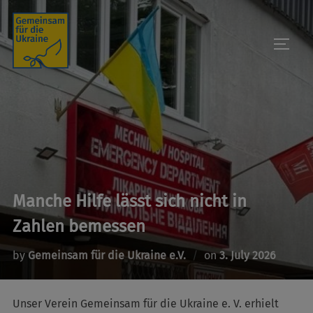
Skip
to
TOGGL
content
Manche Hilfe lässt sich nicht in
Zahlen bemessen
Posted
by
Gemeinsam für die Ukraine e.V.
on
3. July 2026
on
Unser Verein Gemeinsam für die Ukraine e. V. erhielt