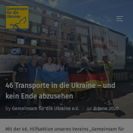
Skip
to
TOGGL
content
46 Transporte in die Ukraine – und
kein Ende abzusehen
Posted
by
Gemeinsam für die Ukraine e.V.
on
2. June 2026
on
Mit der 46. Hilfsaktion unseres Vereins „Gemeinsam für