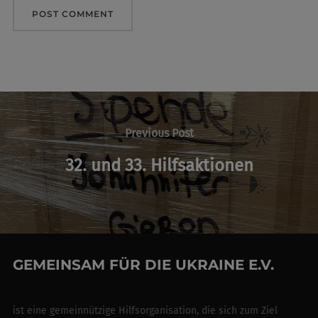
Post
navigation
Previous
Previous Post
Post
32. und 33. Hilfsaktionen
GEMEINSAM FÜR DIE UKRAINE E.V.
ist eine gemeinnützige Hilfsorganisation, die sich zum Ziel