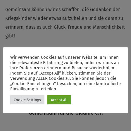
Gemeinsam können wir es schaffen, die Gedanken der
Kriegskinder wieder etwas aufzuhellen und sie daran zu
erinnern, dass es auch Glück, Freude und Menschlichkeit
gibt!
Wir verwenden Cookies auf unserer Website, um Ihnen
die relevanteste Erfahrung zu bieten, indem wir uns an
Ihre Präferenzen erinnern und Besuche wiederholen.
Indem Sie auf „Accept All“ klicken, stimmen Sie der
POST AUTHOR
Verwendung ALLER Cookies zu. Sie können jedoch die
„Cookie-Einstellungen“ besuchen, um eine kontrollierte
Einwilligung zu erteilen.
Cookie Settings
Accept All
WRITTEN BY
Gemeinsam für die Ukraine e.V.