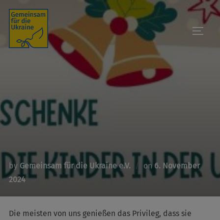
Skip
to
TOGGL
content
Posted
by
Gemeinsam für die Ukraine e.V.
on
6. November
on
2024
Die meisten von uns genießen das Privileg, dass sie