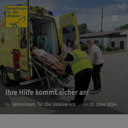
Skip
to
TOGGL
content
Ihre Hilfe kommt sicher an!
Posted
by
Gemeinsam für die Ukraine e.V.
on
27. June 2024
on