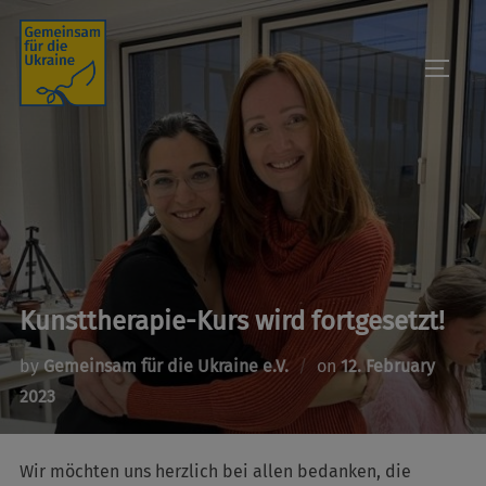
Skip
to
TOGGL
content
Kunsttherapie-Kurs wird fortgesetzt!
Posted
by
Gemeinsam für die Ukraine e.V.
on
12. February
on
2023
Wir möchten uns herzlich bei allen bedanken, die