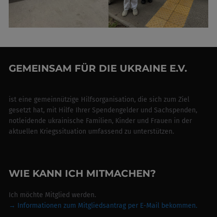
GEMEINSAM FÜR DIE UKRAINE E.V.
ist eine gemeinnützige Hilfsorganisation, die sich zum Ziel
gesetzt hat, mit Hilfe Ihrer Spendengelder und Sachspenden,
notleidende ukrainische Familien, Kinder und Frauen in der
aktuellen Kriegssituation umfassend zu unterstützen.
WIE KANN ICH MITMACHEN?
Ich möchte Mitglied werden.
→ Informationen zum Mitgliedsantrag per E-Mail bekommen.