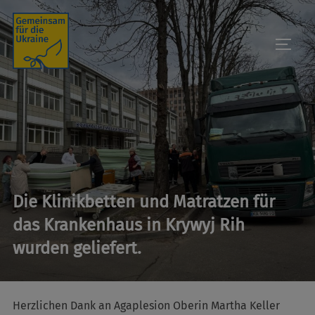
Skip
to
TOGGL
content
Die Klinikbetten und Matratzen für
das Krankenhaus in Krywyj Rih
wurden geliefert.
Herzlichen Dank an Agaplesion Oberin Martha Keller